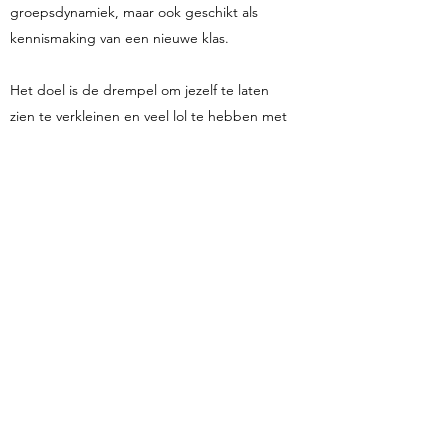
groepsdynamiek, maar ook geschikt als
kennismaking van een nieuwe klas.
Het doel is de drempel om jezelf te laten
zien te verkleinen en veel lol te hebben met
elkaar.
De school zorgt voor voldoende ruimte om
de workshop te geven.
Kosten:
De kosten zijn afhankelijk van de duur en
het aantal workshops. Neem contact op
voor meer informatie.
Neem contact op!