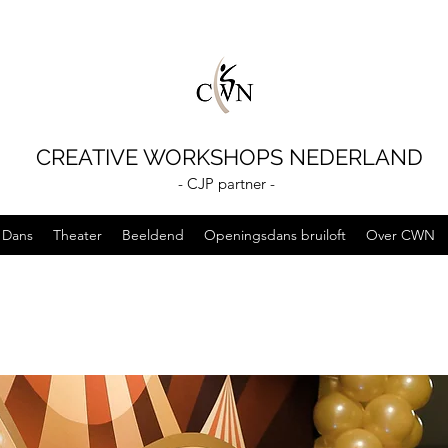
CREATIVE WORKSHOPS NEDERLAND
- CJP partner -
Dans
Theater
Beeldend
Openingsdans bruiloft
Over CWN